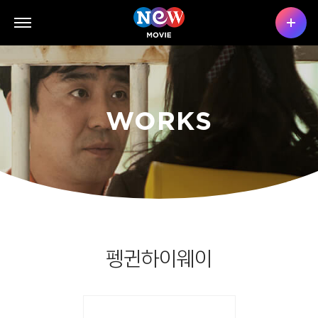
WORKS
펭귄하이웨이