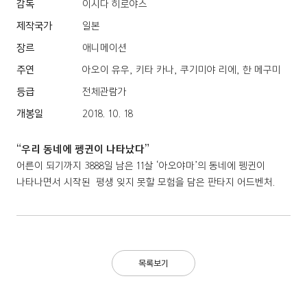
감독
이시다 히로야스
제작국가
일본
장르
애니메이션
주연
아오이 유우, 키타 카나, 쿠기미야 리에, 한 메구미
등급
전체관람가
개봉일
2018. 10. 18
“우리 동네에 펭귄이 나타났다”
어른이 되기까지 3888일 남은 11살 ‘아오야마’의 동네에 펭귄이
나타나면서 시작된 평생 잊지 못할 모험을 담은 판타지 어드벤처.
목록보기